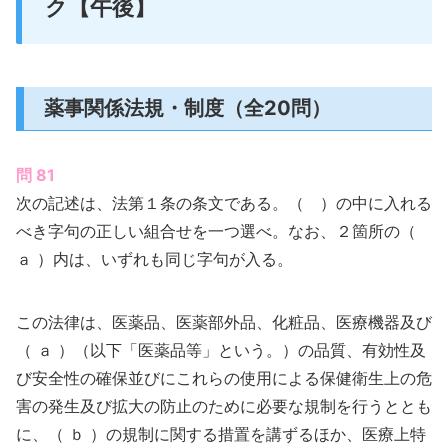
ク【午後】
薬事関係法規・制度（全20問）
問 81
次の記述は、法第１条の条文である。（ ）の中に入れる
べき字句の正しい組合せを一つ選べ。なお、２箇所の（
ａ ）内は、いずれも同じ字句が入る。
この法律は、医薬品、医薬部外品、化粧品、医療機器及び
（ ａ ）（以下「医薬品等」という。）の品質、有効性及
び安全性の確保並びにこれらの使用による保健衛生上の危
害の発生及び拡大の防止のために必要な規制を行うととも
に、（ ｂ ）の規制に関する措置を講ずるほか、医療上特