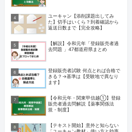
ユーキャン【添削課題出してみ
た】切手はいくら？到着確認から
返送日数まで【完全攻略】
【解説】令和元年「登録販売者過
去問題 」47都道府県まとめ
登録販売者試験 何点とれば合格で
きる？→基準は【受験地で異なり
ます】
【令和元年・関東甲信越①】登録
販売者過去問解説【薬事関係法
規・制度】
【テキスト開始】意外と知らない
「ユーキャン教材」使い方と効率