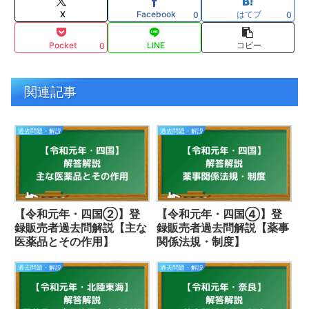
X
Facebook
はてブ
0
0
Pocket
LINE
コピー
0
関連記事
過去問題・解説
過去問題・解説
【令和元年・四国②】登
【令和元年・四国④】登
録販売者過去問解説【主な
録販売者過去問解説【薬事
医薬品とその作用】
関係法規・制度】
過去問題・解説
過去問題・解説