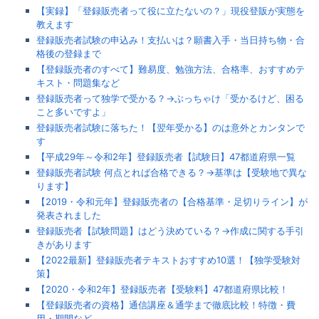
【実録】「登録販売者って役に立たないの？」現役登販が実態を
教えます
登録販売者試験の申込み！支払いは？願書入手・当日持ち物・合
格後の登録まで
【登録販売者のすべて】難易度、勉強方法、合格率、おすすめテ
キスト・問題集など
登録販売者って独学で受かる？→ぶっちゃけ「受かるけど、困る
こと多いですよ」
登録販売者試験に落ちた！【翌年受かる】のは意外とカンタンで
す
【平成29年～令和2年】登録販売者【試験日】47都道府県一覧
登録販売者試験 何点とれば合格できる？→基準は【受験地で異な
ります】
【2019・令和元年】登録販売者の【合格基準・足切りライン】が
発表されました
登録販売者【試験問題】はどう決めている？→作成に関する手引
きがあります
【2022最新】登録販売者テキストおすすめ10選！【独学受験対
策】
【2020・令和2年】登録販売者【受験料】47都道府県比較！
【登録販売者の資格】通信講座＆通学まで徹底比較！特徴・費
用・期間など