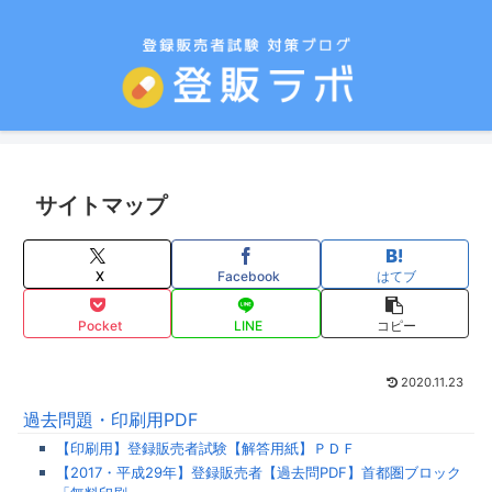
サイトマップ
X
Facebook
はてブ
Pocket
LINE
コピー
2020.11.23
過去問題・印刷用PDF
【印刷用】登録販売者試験【解答用紙】ＰＤＦ
【2017・平成29年】登録販売者【過去問PDF】首都圏ブロック