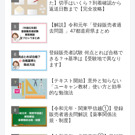
た】切手はいくら？到着確認から
返送日数まで【完全攻略】
【解説】令和元年「登録販売者過
去問題 」47都道府県まとめ
登録販売者試験 何点とれば合格で
きる？→基準は【受験地で異なり
ます】
【テキスト開始】意外と知らない
「ユーキャン教材」使い方と効率
的な勉強法
【令和元年・関東甲信越①】登録
販売者過去問解説【薬事関係法
規・制度】