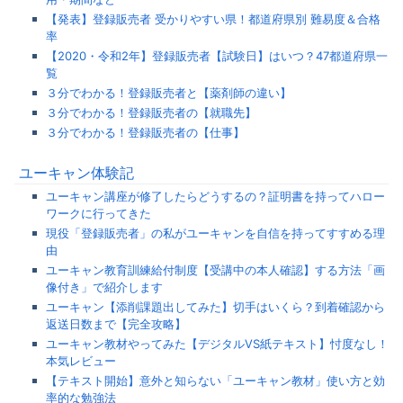
【発表】登録販売者 受かりやすい県！都道府県別 難易度＆合格
率
【2020・令和2年】登録販売者【試験日】はいつ？47都道府県一
覧
３分でわかる！登録販売者と【薬剤師の違い】
３分でわかる！登録販売者の【就職先】
３分でわかる！登録販売者の【仕事】
ユーキャン体験記
ユーキャン講座が修了したらどうするの？証明書を持ってハロー
ワークに行ってきた
現役「登録販売者」の私がユーキャンを自信を持ってすすめる理
由
ユーキャン教育訓練給付制度【受講中の本人確認】する方法「画
像付き」で紹介します
ユーキャン【添削課題出してみた】切手はいくら？到着確認から
返送日数まで【完全攻略】
ユーキャン教材やってみた【デジタルVS紙テキスト】忖度なし！
本気レビュー
【テキスト開始】意外と知らない「ユーキャン教材」使い方と効
率的な勉強法