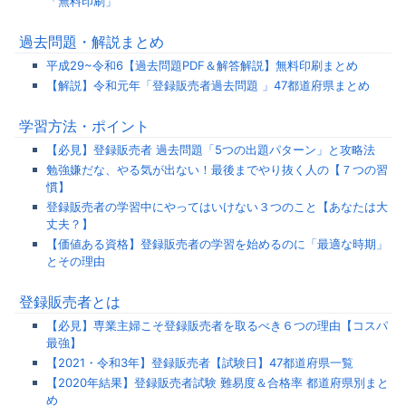
「無料印刷」
過去問題・解説まとめ
平成29~令和6【過去問題PDF＆解答解説】無料印刷まとめ
【解説】令和元年「登録販売者過去問題 」47都道府県まとめ
学習方法・ポイント
【必見】登録販売者 過去問題「5つの出題パターン」と攻略法
勉強嫌だな、やる気が出ない！最後までやり抜く人の【７つの習
慣】
登録販売者の学習中にやってはいけない３つのこと【あなたは大
丈夫？】
【価値ある資格】登録販売者の学習を始めるのに「最適な時期」
とその理由
登録販売者とは
【必見】専業主婦こそ登録販売者を取るべき６つの理由【コスパ
最強】
【2021・令和3年】登録販売者【試験日】47都道府県一覧
【2020年結果】登録販売者試験 難易度＆合格率 都道府県別まと
め