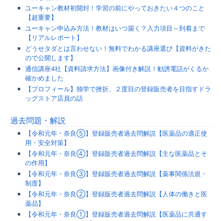
ユーキャン教材初開封！学習の前にやっておきたい４つのこと
【超重要】
ユーキャン申込み方法！教材はいつ届く？入力項目～到着まで
【リアルレポート】
どうせタダとは言わせない！無料でわかる講座選び【資料がきた
ので公開します】
通信講座4社【資料請求方法】画像付き解説！勧誘電話がくるか
確かめました
【プロフィール】独学で挫折、２度目の登録販売者を目指すドラ
ッグストア店員の話
過去問題・解説
【令和元年・奈良⑤】登録販売者過去問解説【医薬品の適正使
用・安全対策】
【令和元年・奈良④】登録販売者過去問解説【主な医薬品とそ
の作用】
【令和元年・奈良③】登録販売者過去問解説【薬事関係法規・
制度】
【令和元年・奈良②】登録販売者過去問解説【人体の働きと医
薬品】
【令和元年・奈良①】登録販売者過去問解説【医薬品に共通す